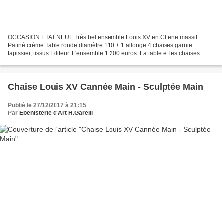
OCCASION ETAT NEUF Très bel ensemble Louis XV en Chene massif.
Patiné créme Table ronde diamètre 110 + 1 allonge 4 chaises garnie
tapissier, tissus Editeur. L'ensemble 1.200 euros. La table et les chaises
peuvent etre vendues séparement
Chaise Louis XV Cannée Main - Sculptée Main
Publié le 27/12/2017 à 21:15
Par
Ebenisterie d'Art H.Garelli