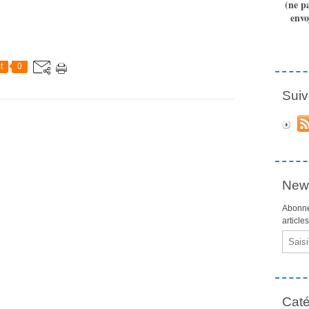
(ne p
envo
t
0
Suiv
News
Abonne
article
Email
Caté