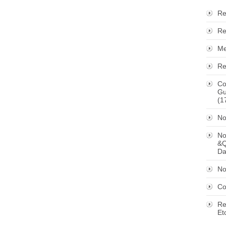
Re
Re
Me
Re
Co
Gu
(1
No
No
&Q
Da
No
Co
Re
Et