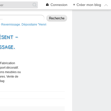
Connexion
+
Créer mon blog
ésent -
ssage.
 Fabrication
port décoratif.
iens meubles ou
ures. Vente de
 Bag