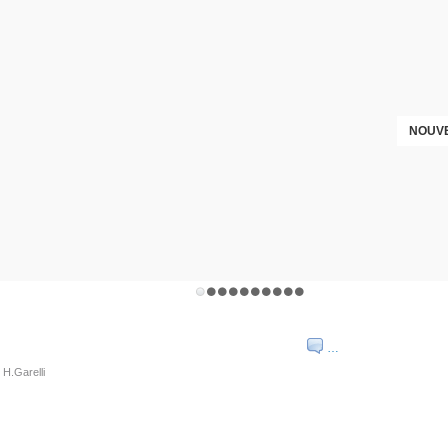
CANNAGE ET PAILLAGE RÉPARATION
NOUVE
…
 H.Garelli