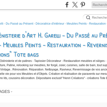
nisterie d'Art H. Garelli - Du Passé au Pr
- Meubles Peints - Restauration - Reverni
ions" Tote bags
'Ebénisterie et de patines - Tapissier Décorateur - Restauration meubles et sièges -
e, Patine, relooking sur meubles, fer forgé, osier, cuisines, salle de bain, tout sup
 Vintage.. Rénovation. Réparation. Nettoyage, Raviveur, Revernissage de vos anc
velle vie pour vos Meubles et d'Objets. Création et réalisation de paravents sur mes
vre lits, coussins décoration. Dépositaire exclusif "Henri Créations" - créations Tote
AGES