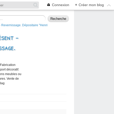
Connexion
+
Créer mon blog
ésent -
ssage.
 Fabrication
port décoratif.
iens meubles ou
ures. Vente de
 Bag