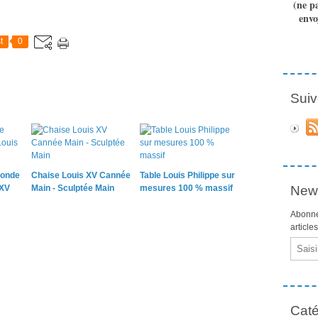
(ne p
envo
t
0
Suiv
ronde
Chaise Louis XV Cannée
Table Louis Philippe sur
 XV
Main - Sculptée Main
mesures 100 % massif
News
Abonne
article
Email
Caté