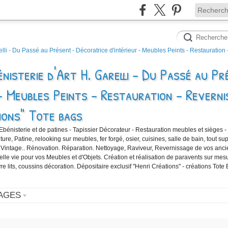
nisterie d'Art H. Garelli - Du Passé au Pr
- Meubles Peints - Restauration - Reverni
ions" Tote bags
'Ebénisterie et de patines - Tapissier Décorateur - Restauration meubles et sièges -
e, Patine, relooking sur meubles, fer forgé, osier, cuisines, salle de bain, tout sup
 Vintage.. Rénovation. Réparation. Nettoyage, Raviveur, Revernissage de vos anc
velle vie pour vos Meubles et d'Objets. Création et réalisation de paravents sur mes
vre lits, coussins décoration. Dépositaire exclusif "Henri Créations" - créations Tote
AGES