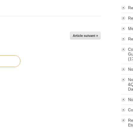
Re
Re
Me
Article suivant »
Re
Co
Gu
(1
No
No
&Q
Da
No
Co
Re
Et