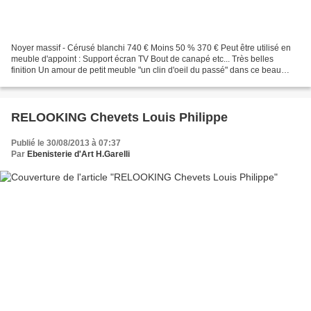
Noyer massif - Cérusé blanchi 740 € Moins 50 % 370 € Peut être utilisé en
meuble d'appoint : Support écran TV Bout de canapé etc... Très belles
finition Un amour de petit meuble "un clin d'oeil du passé" dans ce beau
meuble fabriqué par notre Atelier
RELOOKING Chevets Louis Philippe
Publié le 30/08/2013 à 07:37
Par
Ebenisterie d'Art H.Garelli