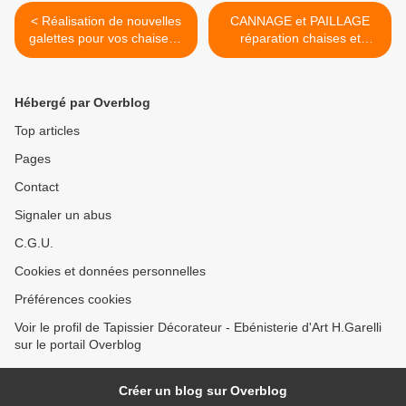
< Réalisation de nouvelles
CANNAGE et PAILLAGE
galettes pour vos chaises -
réparation chaises et
remplacement paille ou
fauteuil par spécialiste >
cannage par galette grand
confort - tissus exclusif
Hébergé par Overblog
Top articles
Pages
Contact
Signaler un abus
C.G.U.
Cookies et données personnelles
Préférences cookies
Voir le profil de Tapissier Décorateur - Ebénisterie d'Art H.Garelli
sur le portail Overblog
Créer un blog sur Overblog