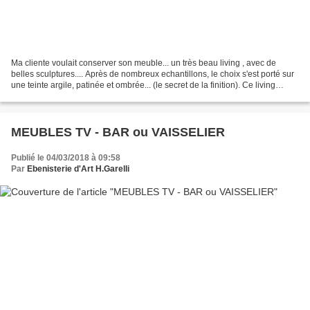
Ma cliente voulait conserver son meuble... un très beau living , avec de
belles sculptures.... Après de nombreux echantillons, le choix s'est porté sur
une teinte argile, patinée et ombrée... (le secret de la finition). Ce living
accompagne un grand meuble...
MEUBLES TV - BAR ou VAISSELIER
Publié le 04/03/2018 à 09:58
Par
Ebenisterie d'Art H.Garelli