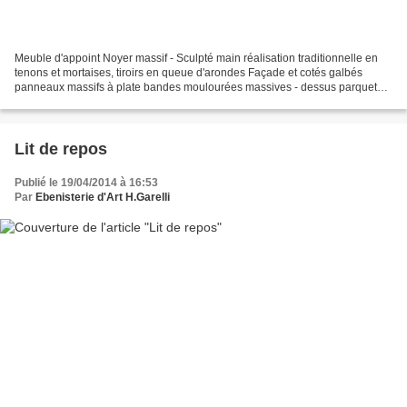
Meuble d'appoint Noyer massif - Sculpté main réalisation traditionnelle en
tenons et mortaises, tiroirs en queue d'arondes Façade et cotés galbés
panneaux massifs à plate bandes moulourées massives - dessus parquet
Versailles 1.10 x 0.50 p x 1.50 ht 2...
Lit de repos
Publié le 19/04/2014 à 16:53
Par
Ebenisterie d'Art H.Garelli