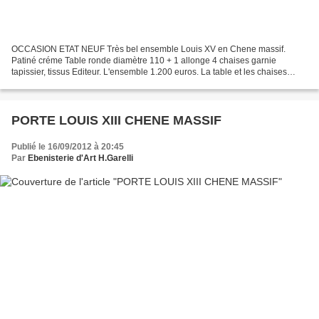
OCCASION ETAT NEUF Très bel ensemble Louis XV en Chene massif.
Patiné créme Table ronde diamètre 110 + 1 allonge 4 chaises garnie
tapissier, tissus Editeur. L'ensemble 1.200 euros. La table et les chaises
peuvent etre vendues séparement
PORTE LOUIS XIII CHENE MASSIF
Publié le 16/09/2012 à 20:45
Par
Ebenisterie d'Art H.Garelli