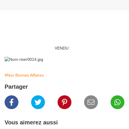
Meuble d'appoint Louis XVI
1 tiroir - 1 tablette
Pieds cannelures Louis XVI à cabochons
Teinté merisier fonc
(emporté)
VENDU
#Nos Bonnes Affaires
Partager
Vous aimerez aussi