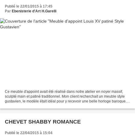
Publié le 22/01/2015 à 17:45
Par
Ebenisterie d'Art H.Garelli
Ce meuble d'appoint avait été réalisé dans notre atelier en noyer massif,
sculpté main et patiné traditionnel. Mon client recherchait un meuble style
gustavien, le modèle était idéal pour y recevoir une belle horloge baroque.
Après avoir bien étudier...
CHEVET SHABBY ROMANCE
Publié le 22/04/2015 à 15:04