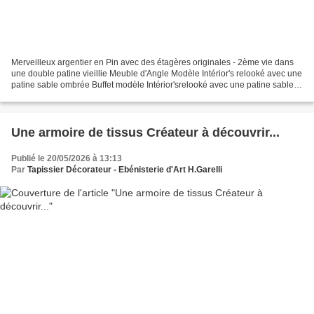
Merveilleux argentier en Pin avec des étagères originales - 2ème vie dans
une double patine vieillie Meuble d'Angle Modèle Intérior's relooké avec une
patine sable ombrée Buffet modèle Intérior'srelooké avec une patine sable et
plateau flouté
Une armoire de tissus Créateur à découvrir...
Publié le 20/05/2026 à 13:13
Par
Tapissier Décorateur - Ebénisterie d'Art H.Garelli