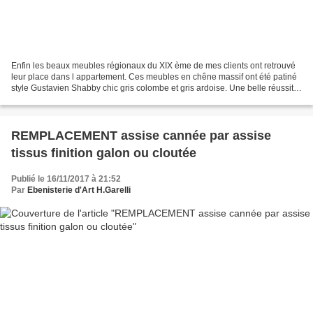
Enfin les beaux meubles régionaux du XIX ème de mes clients ont retrouvé
leur place dans l appartement. Ces meubles en chêne massif ont été patiné
style Gustavien Shabby chic gris colombe et gris ardoise. Une belle réussite
les veines du bois sont bien...
REMPLACEMENT assise cannée par assise
tissus finition galon ou cloutée
Publié le 16/11/2017 à 21:52
Par
Ebenisterie d'Art H.Garelli