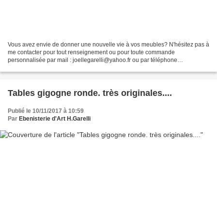
Vous avez envie de donner une nouvelle vie à vos meubles? N'hésitez pas à
me contacter pour tout renseignement ou pour toute commande
personnalisée par mail : joellegarelli@yahoo.fr ou par téléphone
06.07.90.57.08 Pensez à vous abonner à la newsletter...
Tables gigogne ronde. très originales....
Publié le 10/11/2017 à 10:59
Par
Ebenisterie d'Art H.Garelli