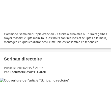
Commode Semainier Copie d'Ancien - 7 tiroirs à arbalètes ou 7 tiroirs galbés
Noyer massif Sculpté main Tous les tiroirs sont réalisés et sculptés à la main,
montages en queues d'arondes Le meuble est assemblé en tenons et
mortaises Meuble réalisé en véritable...
Scriban directoire
Publié le 29/01/2015 à 21:52
Par
Ebenisterie d'Art H.Garelli