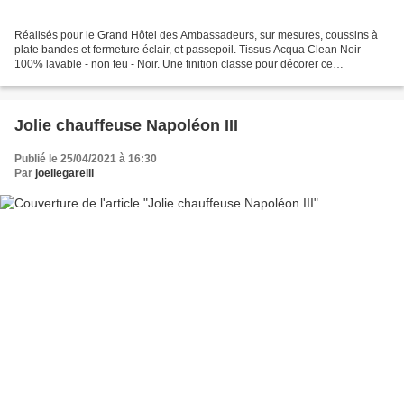
Réalisés pour le Grand Hôtel des Ambassadeurs, sur mesures, coussins à
plate bandes et fermeture éclair, et passepoil. Tissus Acqua Clean Noir -
100% lavable - non feu - Noir. Une finition classe pour décorer ce
magnifique Etablissement. Coussin réalisé...
Jolie chauffeuse Napoléon III
Publié le 25/04/2021 à 16:30
Par
joellegarelli