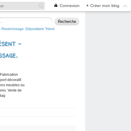
Connexion
+
Créer mon blog
ésent -
ssage.
 Fabrication
port décoratif.
iens meubles ou
ures. Vente de
 Bag