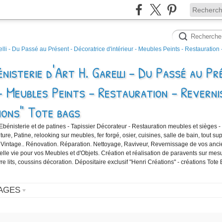
nisterie d'Art H. Garelli - Du Passé au Pr
- Meubles Peints - Restauration - Reverni
ions" Tote bags
'Ebénisterie et de patines - Tapissier Décorateur - Restauration meubles et sièges -
e, Patine, relooking sur meubles, fer forgé, osier, cuisines, salle de bain, tout sup
 Vintage.. Rénovation. Réparation. Nettoyage, Raviveur, Revernissage de vos anc
velle vie pour vos Meubles et d'Objets. Création et réalisation de paravents sur mes
vre lits, coussins décoration. Dépositaire exclusif "Henri Créations" - créations Tote
AGES