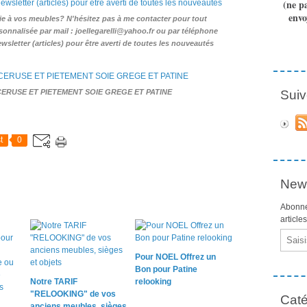
(ne p
envo
ie à vos meubles? N'hésitez pas à me contacter pour tout
nalisée par mail : joellegarelli@yahoo.fr ou par téléphone
wsletter (articles) pour être averti de toutes les nouveautés
RUSE ET PIETEMENT SOIE GREGE ET PATINE
Suiv
t
0
News
Abonne
article
Email
Pour NOEL Offrez un
Bon pour Patine
Notre TARIF
relooking
"RELOOKING" de vos
Caté
anciens meubles, sièges