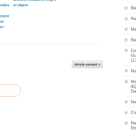
velles
et objets
Re
ement
Re
par
rt -
Me
Re
Co
Gu
(1
Article suivant »
No
No
&Q
Da
No
Co
Re
Et