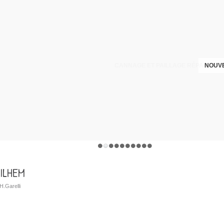
CANNAGE ET PAILLAGE RÉPARATION
NOUVE
UILHEM
H.Garelli