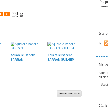
(ne p
envo
t
0
Suiv
Aquarelle Isabelle
Aquarelle Isabelle
SARRAN
SARRAN GUILHEM
News
Abonne
article
Email
Article suivant »
Caté