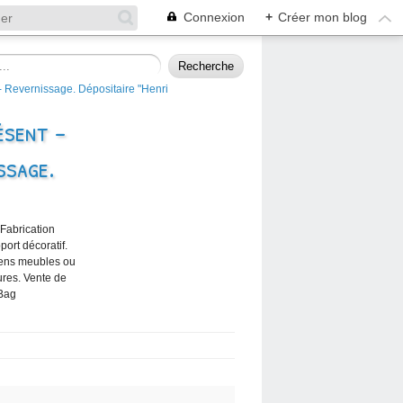
Connexion
+
Créer mon blog
ésent -
ssage.
 Fabrication
port décoratif.
iens meubles ou
ures. Vente de
 Bag