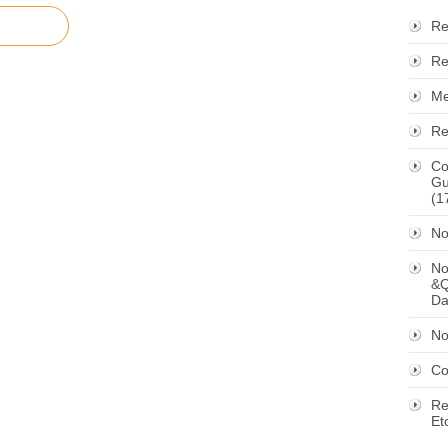
Re
Re
Me
Re
Co
Gu
(1
No
No
&Q
Da
No
Co
Re
Et