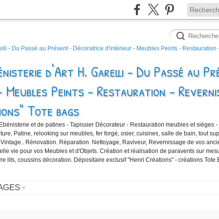
nisterie d'Art H. Garelli - Du Passé au Pr
- Meubles Peints - Restauration - Reverni
ions" Tote bags
'Ebénisterie et de patines - Tapissier Décorateur - Restauration meubles et sièges -
e, Patine, relooking sur meubles, fer forgé, osier, cuisines, salle de bain, tout sup
 Vintage.. Rénovation. Réparation. Nettoyage, Raviveur, Revernissage de vos anc
velle vie pour vos Meubles et d'Objets. Création et réalisation de paravents sur mes
vre lits, coussins décoration. Dépositaire exclusif "Henri Créations" - créations Tote
AGES