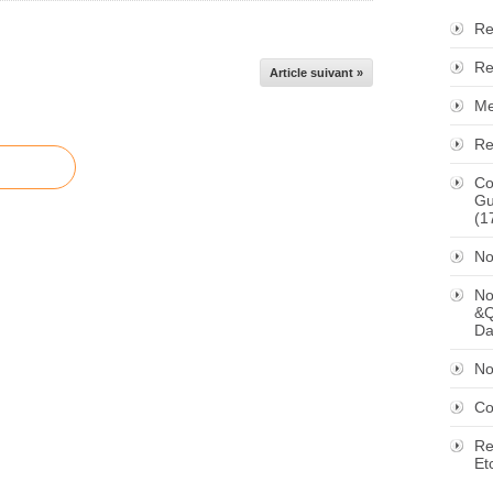
Re
Re
Article suivant »
Me
Re
Co
Gu
(1
No
No
&Q
Da
No
Co
Re
Et