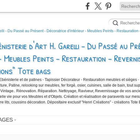
nisterie d'Art H. Garelli - Du Passé au Pr
- Meubles Peints - Restauration - Reverni
ions" Tote bags
'Ebénisterie et de patines - Tapissier Décorateur - Restauration meubles et sièges -
e, Patine, relooking sur meubles, fer forgé, osier, cuisines, salle de bain, tout sup
 Vintage.. Rénovation. Réparation. Nettoyage, Raviveur, Revernissage de vos anc
velle vie pour vos Meubles et d'Objets. Création et réalisation de paravents sur mes
vre lits, coussins décoration. Dépositaire exclusif "Henri Créations" - créations Tote
AGES