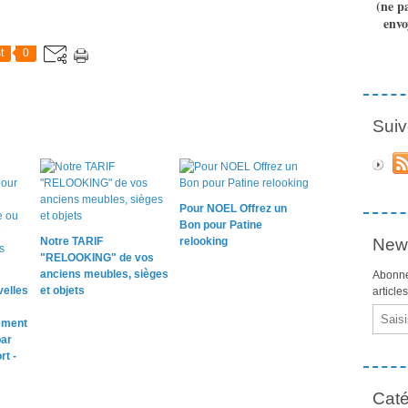
(ne p
envo
t
0
Suiv
Pour NOEL Offrez un
Bon pour Patine
Notre TARIF
relooking
News
"RELOOKING" de vos
anciens meubles, sièges
Abonne
velles
et objets
article
Email
ement
par
rt -
Caté