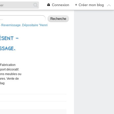
Connexion
+
Créer mon blog
ésent -
ssage.
 Fabrication
port décoratif.
iens meubles ou
ures. Vente de
 Bag