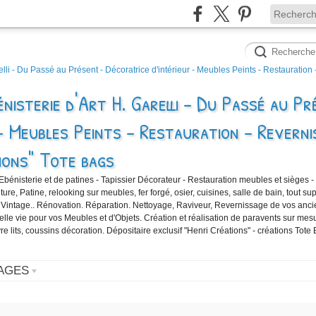
nisterie d'Art H. Garelli - Du Passé au Pr
- Meubles Peints - Restauration - Reverni
ions" Tote bags
'Ebénisterie et de patines - Tapissier Décorateur - Restauration meubles et sièges -
e, Patine, relooking sur meubles, fer forgé, osier, cuisines, salle de bain, tout sup
 Vintage.. Rénovation. Réparation. Nettoyage, Raviveur, Revernissage de vos anc
velle vie pour vos Meubles et d'Objets. Création et réalisation de paravents sur mes
vre lits, coussins décoration. Dépositaire exclusif "Henri Créations" - créations Tote
AGES