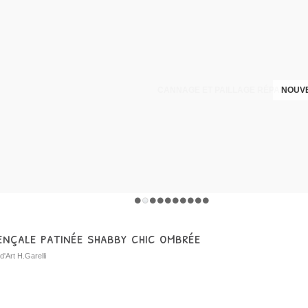
CANNAGE ET PAILLAGE RÉPARATION
NOUVE
ençale patinée shabby chic ombrée
d'Art H.Garelli