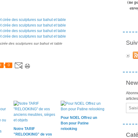
(ne p
envo
Suiv
 cirée des sculptures sur bahut et table
t
0
News
Abonne
article
Email
Pour NOEL Offrez un
Bon pour Patine
Notre TARIF
relooking
Caté
"RELOOKING" de vos