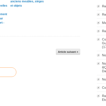
anciens meubles, sièges
velles
et objets
Re
ement
Re
par
Me
rt -
Re
Co
Gu
(1
Article suivant »
No
No
&Q
Da
No
Co
Re
Et