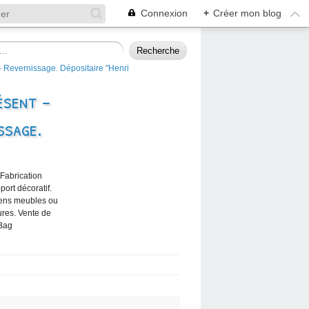
Connexion
+
Créer mon blog
ésent -
ssage.
 Fabrication
port décoratif.
iens meubles ou
ures. Vente de
 Bag